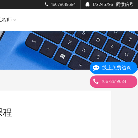
16678619684
173245796
同微信号
工程师
线上免费咨询
16678619684
课程