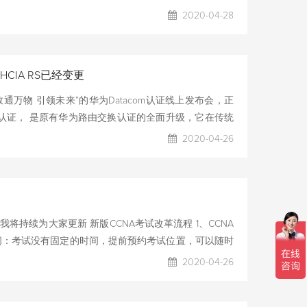
P的适用群体 ①企业信息安全管理人员 ② 信息安全服务提供商
2020-04-28
信息安全类讲师或培训人员 ⑥ 信息安全事件调查人员 ⑦其
CISP的收益 CISP是国家颁发的信息安全专业领域最高
CIA RS已经变更
数通万物 引领未来”的华为Datacom认证线上发布会，正
com认证， 是原有华为路由交换认证的全面升级，它在传统
络解决方案+网络新技术”相结合的培养方案。学员通过学
2020-04-26
不同网络场景中规划、部署、运维网络的能力，从而为学
Datacom认证分为三个级别： ◆ HCIA-Datacom
平的网络工程。 ◆ HCIP-Datacom认证：定位于
及部署的高级工程师。需要考两门，分为一个核
持续为大家更新 新版CCNA考试改革流程 1、CCNA
间：考试没有固定的时间，提前预约考试位置，可以随时
考试。 尚文网络就是考试中心，直接可以提前预约考试时
2020-04-26
约时间。 联系杜老师可以提前预留考试时间哦！
试型号是200-301，考试时间是170分钟，总分是1000分，