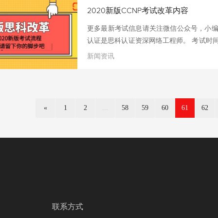
通过分数825分即可通过！考试提醒主要是
2020新版CCNP考试改革内容
右的拖图题，剩下的是选择题，新版本的CC
更多最新考试信息请关注微信公众号，小编我将
认证是思科认证资深网络工程师。 考试时
考试。 考试地点：全国的大中城市都可以
新闻资讯
间，也可以帮大家在全国考点直接预
QQ173245796（同微信号） CCNP新
CCNP新版考试形式是核心考试+一门选修考
也是CCIE笔试，这样
«
1
2
...
58
59
60
61
62
联系方式