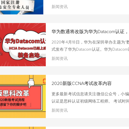
QQ173245796（同微信） 2、CIS
新闻资讯
③IT或安全顾问人员 ④ IT审计人员 ⑤
他从事与信息安全相关工作的人员等 3、考取
认证
华为数通将改版为华为Datacom认证，H
2020年4月18日，华为在深圳举办主题为“
式发布了华为Datacom认证。华为Data
路由交换技术的基础上，提供“华为数通网
新闻资讯
习，不仅可以掌握数通原理，更能构建在
员在数通网络领域中的多元化发展提供助力。 华为
认证：定位于培养具备数通基础通用知识和技能水
2020新版CCNA考试改革内容
培养跨领域解决方案规划设计或单领域规划
更多最新考试信息请关注微信公众号，小编我将
认证是思科认证初级网络工程师。 考试时
考试。 考试地点：全国的大中城市都可以
新闻资讯
间，也可以帮大家在全国考点直接预
QQ173245796（同微信号） CCNA新版考