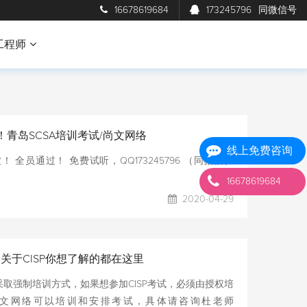
16678619684
173245796
同微信号
工程师
！青岛SCSA培训考试/尚文网络
线上免费咨询
全员通过！ 免费试听，QQ173245796 （同微信）
16678619684
2020-04-29
书||关于CISP你想了解的都在这里
认证采取强制培训方式，如果想参加CISP考试，必须由授权培
尚文网络可以培训和安排考试，具体请咨询杜老师