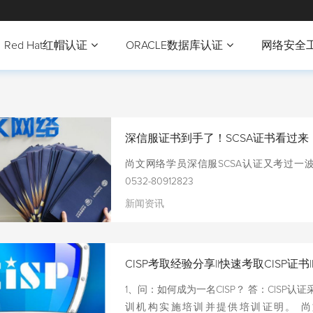
Red Hat红帽认证
ORACLE数据库认证
网络安全
深信服证书到手了！SCSA证书看过来
尚文网络学员深信服SCSA认证又考过一波！ 
0532-80912823
新闻资讯
CISP考取经验分享||快速考取CISP证
1、问：如何成为一名CISP？ 答：CISP
训机构实施培训并提供培训证明。 