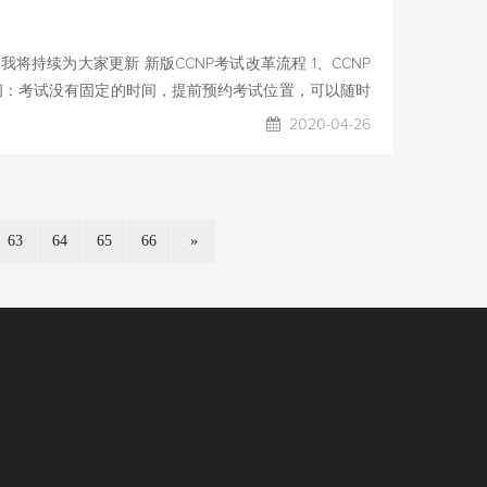
选择题、拖图题。目前考试是考102道题左右，除10道左
NA
持续为大家更新 新版CCNP考试改革流程 1、CCNP
间：考试没有固定的时间，提前预约考试位置，可以随时
考试。 尚文网络就是考试中心，直接可以提前预约考试时
2020-04-26
约时间。 联系杜老师可以提前预留考试时间哦！
版考试可直接考取CCNP，可以不用按照旧版必须先考取CCNA
试 核心考试需要考取型号是350-401，这一门考试同时
63
64
65
66
»