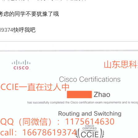
考虑的同学不要犹豫了哦
619374快呼我吧