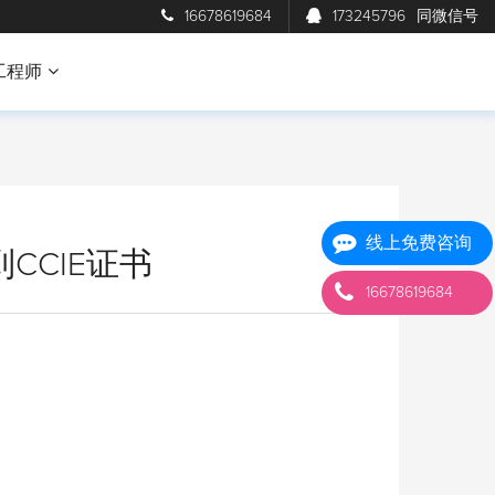
16678619684
173245796
同微信号
工程师
线上免费咨询
CCIE证书
16678619684