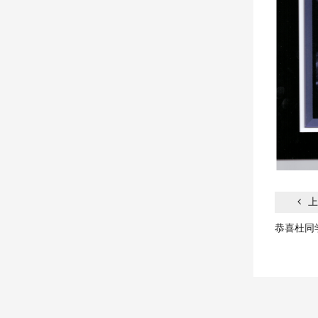
上
恭喜杜同学