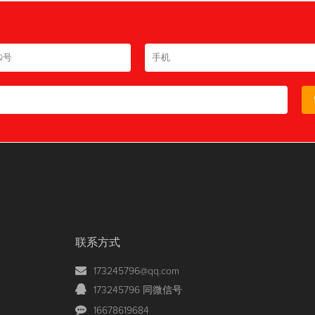
联系方式
173245796@qq.com
173245796 同微信号
16678619684