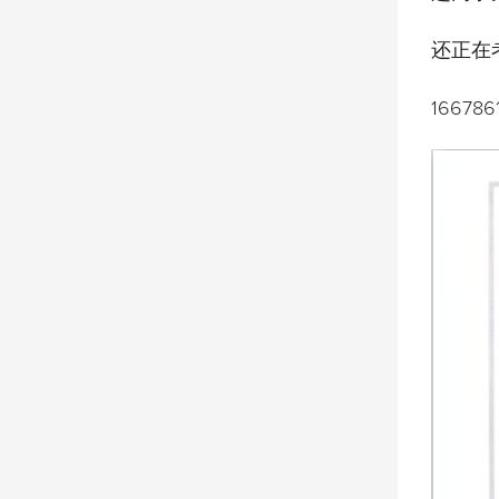
还正在
16678