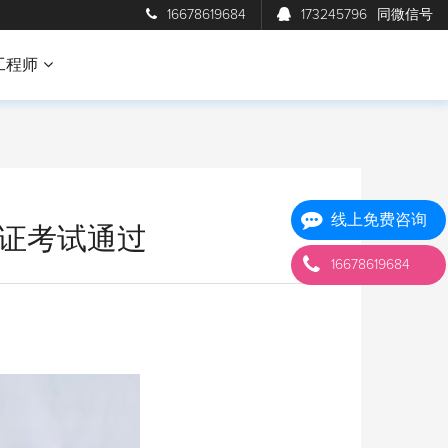
16678619684
173245796
同微信号
工程师
线上免费咨询
认证考试通过
16678619684