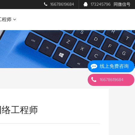
16678619684
173245796
同微信号
工程师
线上免费咨询
16678619684
级网络工程师